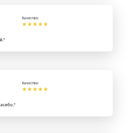
Качество:
й."
Качество:
асибо."