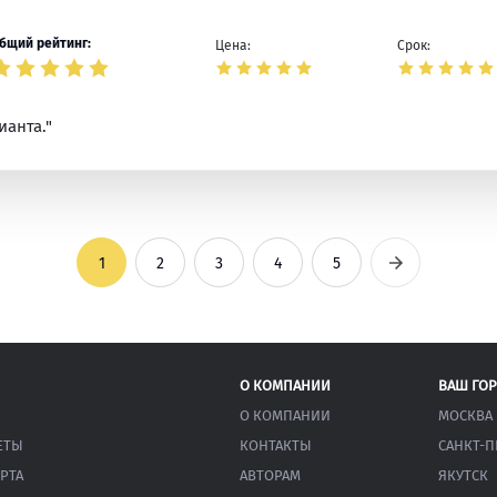
бщий рейтинг:
Цена:
Срок:
ианта."
Следующая
1
2
3
4
5
О КОМПАНИИ
ВАШ ГО
О КОМПАНИИ
МОСКВА
ЕТЫ
КОНТАКТЫ
САНКТ-П
РТА
АВТОРАМ
ЯКУТСК