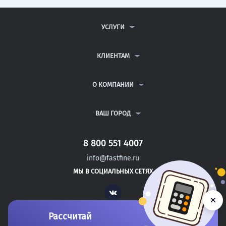
УСЛУГИ
КОНТРОЛЬНЫЕ РАБОТЫ
ДИПЛОМНЫЕ РАБОТЫ
КЛИЕНТАМ
КУРСОВЫЕ РАБОТЫ
АНТИПЛАГИАТ
РЕФЕРАТЫ
ВОПРОСЫ И ОТВЕТЫ
О КОМПАНИИ
ВСЕ УСЛУГИ
ПУБЛИЧНАЯ ОФЕРТА
О КОМПАНИИ
ПОЛИТИКА КОНФИДЕНЦИАЛЬНОСТИ
КОНТАКТЫ
ВАШ ГОРОД
АВТОРАМ
МОСКВА
САНКТ-ПЕТЕРБУРГ
8 800 551 4007
ЯКУТСК
info@fastfine.ru
ИЖЕВСК
МЫ В СОЦИАЛЬНЫХ СЕТЯХ
КИРОВ
Vk
×
Рассчитай