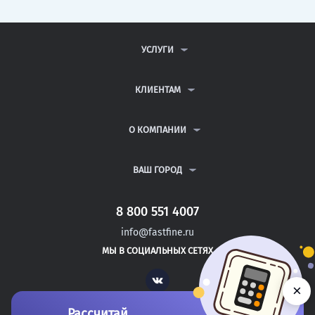
УСЛУГИ
КОНТРОЛЬНЫЕ РАБОТЫ
ДИПЛОМНЫЕ РАБОТЫ
КЛИЕНТАМ
КУРСОВЫЕ РАБОТЫ
АНТИПЛАГИАТ
РЕФЕРАТЫ
ВОПРОСЫ И ОТВЕТЫ
О КОМПАНИИ
ВСЕ УСЛУГИ
ПУБЛИЧНАЯ ОФЕРТА
О КОМПАНИИ
ПОЛИТИКА КОНФИДЕНЦИАЛЬНОСТИ
КОНТАКТЫ
ВАШ ГОРОД
АВТОРАМ
МОСКВА
САНКТ-ПЕТЕРБУРГ
8 800 551 4007
ЯКУТСК
info@fastfine.ru
ИЖЕВСК
МЫ В СОЦИАЛЬНЫХ СЕТЯХ
КИРОВ
Vk
×
Рассчитай