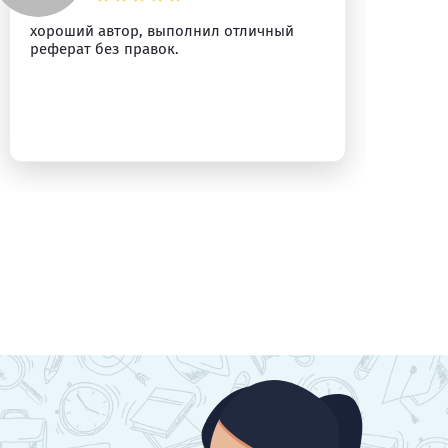
хороший автор, выполнил отличный
Пр
реферат без правок.
Ре
ра
бы