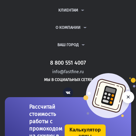
КОНТРОЛЬНЫЕ РАБОТЫ
ДИПЛОМНЫЕ РАБОТЫ
КЛИЕНТАМ
КУРСОВЫЕ РАБОТЫ
АНТИПЛАГИАТ
РЕФЕРАТЫ
ВОПРОСЫ И ОТВЕТЫ
О КОМПАНИИ
ВСЕ УСЛУГИ
ПУБЛИЧНАЯ ОФЕРТА
О КОМПАНИИ
ПОЛИТИКА КОНФИДЕНЦИАЛЬНОСТИ
КОНТАКТЫ
ВАШ ГОРОД
АВТОРАМ
МОСКВА
САНКТ-ПЕТЕРБУРГ
8 800 551 4007
ЯКУТСК
info@fastfine.ru
ИЖЕВСК
МЫ В СОЦИАЛЬНЫХ СЕТЯХ
КИРОВ
Vk
×
Рассчитай
стоимость
работы с
промокодом
Калькулятор
цены