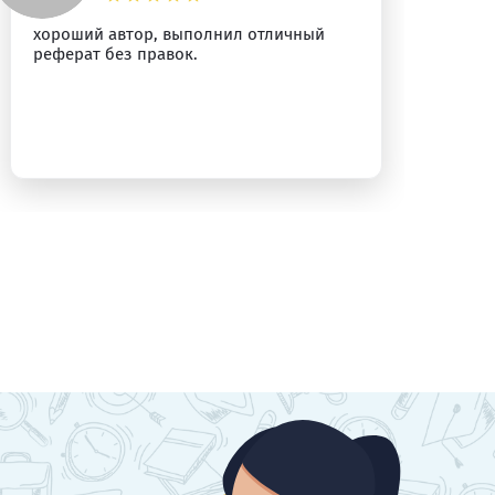
хороший автор, выполнил отличный
Пр
реферат без правок.
Ре
ра
бы