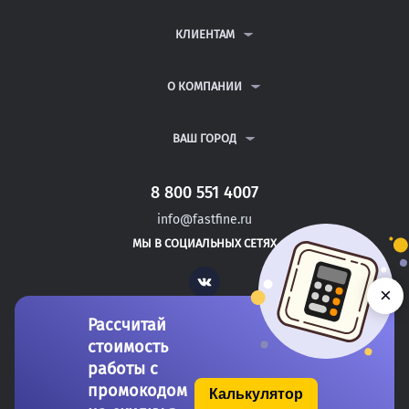
КОНТРОЛЬНЫЕ РАБОТЫ
ДИПЛОМНЫЕ РАБОТЫ
КЛИЕНТАМ
КУРСОВЫЕ РАБОТЫ
АНТИПЛАГИАТ
РЕФЕРАТЫ
ВОПРОСЫ И ОТВЕТЫ
О КОМПАНИИ
ВСЕ УСЛУГИ
ПУБЛИЧНАЯ ОФЕРТА
О КОМПАНИИ
ПОЛИТИКА КОНФИДЕНЦИАЛЬНОСТИ
КОНТАКТЫ
ВАШ ГОРОД
АВТОРАМ
МОСКВА
САНКТ-ПЕТЕРБУРГ
8 800 551 4007
ЯКУТСК
info@fastfine.ru
ИЖЕВСК
МЫ В СОЦИАЛЬНЫХ СЕТЯХ
КИРОВ
Vk
×
Рассчитай
стоимость
работы с
промокодом
Калькулятор