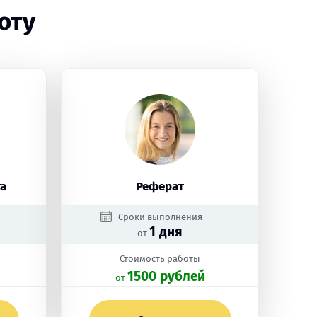
оту
а
Реферат
Сроки выполнения
1 дня
от
Стоимость работы
1500 рублей
oт