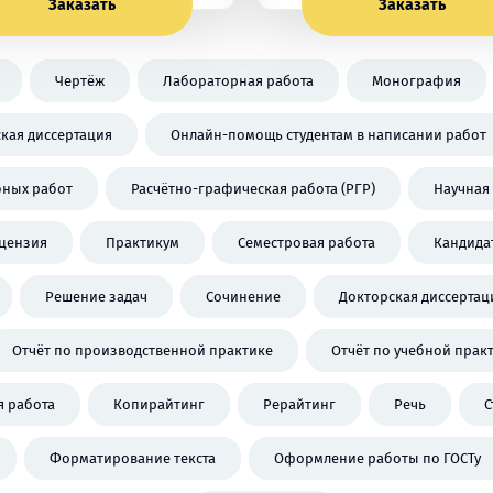
Заказать
Заказать
Чертёж
Лабораторная работа
Монография
кая диссертация
Онлайн-помощь студентам в написании работ
бных работ
Расчётно-графическая работа (РГР)
Научная 
цензия
Практикум
Семестровая работа
Кандида
Решение задач
Сочинение
Докторская диссертац
Отчёт по производственной практике
Отчёт по учебной прак
 работа
Копирайтинг
Рерайтинг
Речь
С
Форматирование текста
Оформление работы по ГОСТу